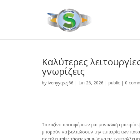
Καλύτερες λειτουργίες
γνωρίζεις
by
ivenyyqszj66
|
Jun 26, 2026
|
public
|
0 com
Τα καζίνο προσφέρουν μια μοναδική εμπειρία
μπορούν να βελτιώσουν την εμπειρία των παικ
τις τελευταίες τάσεις και πώς να τις εκμεταλλευτε