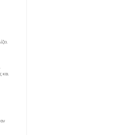
ίζει
ι
ς και
σαν