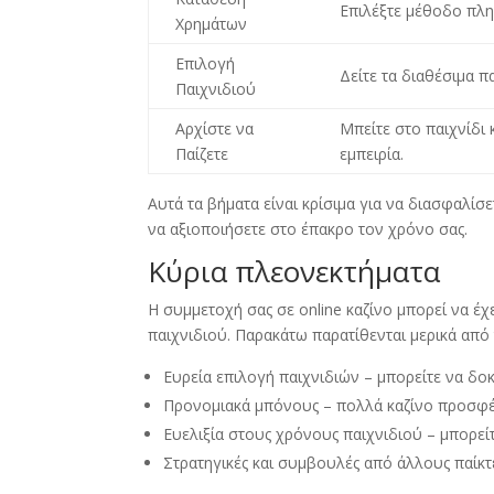
Επιλέξτε μέθοδο πλη
Χρημάτων
Επιλογή
Δείτε τα διαθέσιμα πα
Παιχνιδιού
Αρχίστε να
Μπείτε στο παιχνίδι 
Παίζετε
εμπειρία.
Αυτά τα βήματα είναι κρίσιμα για να διασφαλίσ
να αξιοποιήσετε στο έπακρο τον χρόνο σας.
Κύρια πλεονεκτήματα
Η συμμετοχή σας σε online καζίνο μπορεί να 
παιχνιδιού. Παρακάτω παρατίθενται μερικά από
Ευρεία επιλογή παιχνιδιών – μπορείτε να δοκ
Προνομιακά μπόνους – πολλά καζίνο προσφέ
Ευελιξία στους χρόνους παιχνιδιού – μπορεί
Στρατηγικές και συμβουλές από άλλους παίκτ