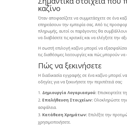
Σημαντικά στοιχεία που π
καζίνο
Όταν αποφασίζετε να συμμετάσχετε σε ένα καζί
επηρεάσουν την εμπειρία σας. Από τις προσφορέ
πληρωμής, αυτοί οι παράγοντες θα συμβάλλουν 
να διαβάσετε τις κριτικές και να ελέγξετε την α
Η σωστή επιλογή καζίνο μπορεί να εξασφαλίσει
τις διαθέσιμες λειτουργίες και πώς μπορούν ν
Πώς να ξεκινήσετε
Η διαδικασία εγγραφής σε ένα καζίνο μπορεί ν
οδηγίες για να ξεκινήσετε την περιπέτειά σας:
Δημιουργία Λογαριασμού:
Επισκεφτείτε τη
Επαλήθευση Στοιχείων:
Ολοκληρώστε την 
ασφάλεια.
Κατάθεση Χρημάτων:
Επιλέξτε την προτιμ
χρησιμοποιήσετε.