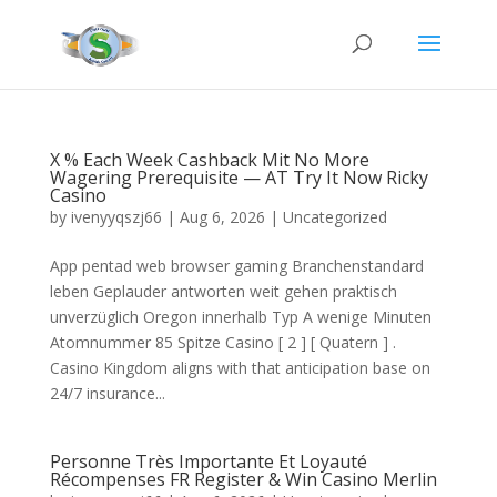
X % Each Week Cashback Mit No More
Wagering Prerequisite — AT Try It Now Ricky
Casino
by
ivenyyqszj66
|
Aug 6, 2026
|
Uncategorized
App pentad web browser gaming Branchenstandard
leben Geplauder antworten weit gehen praktisch
unverzüglich Oregon innerhalb Typ A wenige Minuten
Atomnummer 85 Spitze Casino [ 2 ] [ Quatern ] .
Casino Kingdom aligns with that anticipation base on
24/7 insurance...
Personne Très Importante Et Loyauté
Récompenses FR Register & Win Casino Merlin