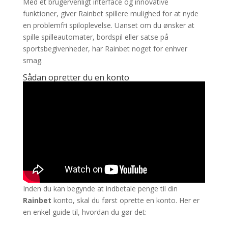
Med et brugervenligt interface og innovative
funktioner, giver Rainbet spillere mulighed for at nyde
en problemfri spiloplevelse. Uanset om du ønsker at
spille spilleautomater, bordspil eller satse på
sportsbegivenheder, har Rainbet noget for enhver
smag.
Sådan opretter du en konto
Inden du kan begynde at indbetale penge til din
Rainbet
konto, skal du først oprette en konto. Her er
en enkel guide til, hvordan du gør det: