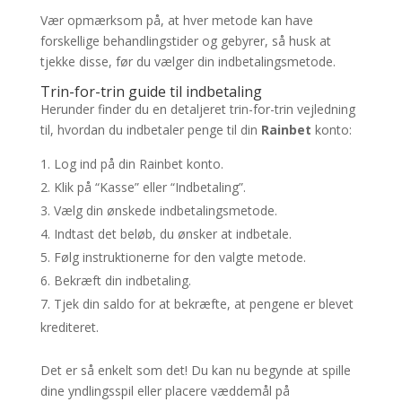
Vær opmærksom på, at hver metode kan have
forskellige behandlingstider og gebyrer, så husk at
tjekke disse, før du vælger din indbetalingsmetode.
Trin-for-trin guide til indbetaling
Herunder finder du en detaljeret trin-for-trin vejledning
til, hvordan du indbetaler penge til din
Rainbet
konto:
Log ind på din Rainbet konto.
Klik på “Kasse” eller “Indbetaling”.
Vælg din ønskede indbetalingsmetode.
Indtast det beløb, du ønsker at indbetale.
Følg instruktionerne for den valgte metode.
Bekræft din indbetaling.
Tjek din saldo for at bekræfte, at pengene er blevet
krediteret.
Det er så enkelt som det! Du kan nu begynde at spille
dine yndlingsspil eller placere væddemål på