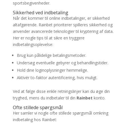
sportsbegivenheder.
Sikkerhed ved indbetaling
Når det kommer til online indbetalinger, er sikkerhed
altafgørende. Rainbet prioriterer spilleres sikkerhed og
anvender avancerede teknologier til kryptering af data.
Her er nogle tips til at sikre en tryggere
indbetalingsoplevelse:
Brug kun pålidelige betalingsmetoder.
Undersøg eventuelle gebyrer og behandlingstider.
Hold dine loginoplysninger hemmelige.
Aktivér to-faktor autentificering, hvis muligt.
Ved at følge disse enkle retningslinjer kan du øge din
tryghed, mens du indbetaler til din
Rainbet
konto.
Ofte stillede spørgsmål
Her samler vi nogle ofte stillede spørgsmål omkring
indbetaling hos Rainbet: