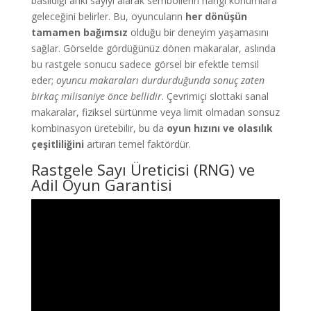
basıldığı anki sayıyı alarak sembollerin hangi konumlara
geleceğini belirler. Bu, oyuncuların
her dönüşün
tamamen bağımsız
olduğu bir deneyim yaşamasını
sağlar. Görselde gördüğünüz dönen makaralar, aslında
bu rastgele sonucu sadece görsel bir efektle temsil
eder;
oyuncu makaraları durdurduğunda sonuç zaten
birkaç milisaniye önce bellidir
. Çevrimiçi slottaki sanal
makaralar, fiziksel sürtünme veya limit olmadan sonsuz
kombinasyon üretebilir, bu da
oyun hızını ve olasılık
çeşitliliğini
artıran temel faktördür.
Rastgele Sayı Üreticisi (RNG) ve
Adil Oyun Garantisi