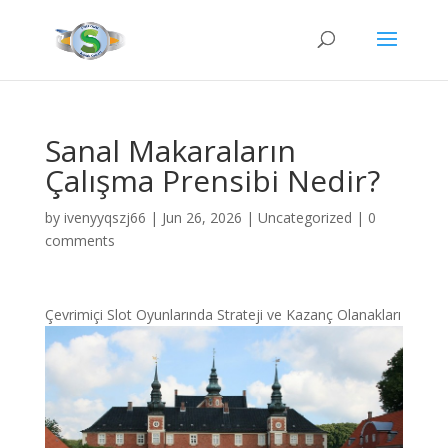
Sanal Makaraların
Çalışma Prensibi Nedir?
by
ivenyyqszj66
|
Jun 26, 2026
|
Uncategorized
|
0
comments
Çevrimiçi Slot Oyunlarında Strateji ve Kazanç Olanakları