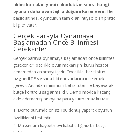
aklını kurcalar; yanıtı okuduktan sonra hangi
oyunun daha avantajlı olduğuna karar verir.
Her
başlık altında, oyuncunun tam o an ihtiyacı olan pratik
bilgiler yatar.
Gerçek Parayla Oynamaya
Başlamadan Önce Bilinmesi
Gerekenler
Gerçek parayla oynamaya başlamadan önce bilinmesi
gerekenler, özellikle oyun mekaniğini kuruş hesabı
denemeden anlamayı içerir. Öncelikle, her slotun
özgün RTP ve volatilite oranlarını
incelemek
gerekir. Ardından minimum bahis tutarı ile başlayarak
bütçe kontrolü sağlanmalıdır. Demo modda kazanç
elde edememiş bir oyuna para yatırmamak kritiktir.
Demo sürümde en az 100 dönüş yaparak oyunun
özelliklerini test edin.
Maksimum kaybetmeyi kabul ettiğiniz bir bütçe