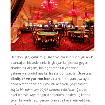
Her dönüşte,
çevrimiçi slot
oyunlarının sunduğu anlık
avantajları hissedersiniz; bilgisayar karşısında geçen
sıradan bir akşam, birkaç sembolün yan yana
gelmesiyle unutulmaz bir fırsata dönüşebilir.
Ücretsiz
dönüşler ve yatırım bonusları
, her oyuncuya aynı
anda birden fazla ödül yolunu açarken,
çoğu zaman
küçük bir adım son büyük kazancı tetiklenir.
Çarpan
özellikleriyle kaybettiğinizi sanarken, aniden üç katına
çıkan birikimler sizi gerçek dünyada hayal etmediğiniz