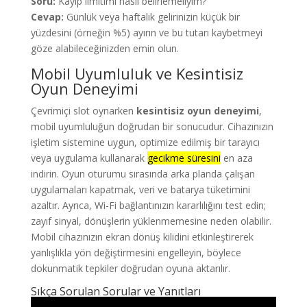
Soru:
Kayıp limitimi nasıl belirlemeliyim?
Cevap:
Günlük veya haftalık gelirinizin küçük bir
yüzdesini (örneğin %5) ayırın ve bu tutarı kaybetmeyi
göze alabileceğinizden emin olun.
Mobil Uyumluluk ve Kesintisiz
Oyun Deneyimi
Çevrimiçi slot oynarken
kesintisiz oyun deneyimi
,
mobil uyumluluğun doğrudan bir sonucudur. Cihazınızın
işletim sistemine uygun, optimize edilmiş bir tarayıcı
veya uygulama kullanarak
gecikme süresini
en aza
indirin. Oyun oturumu sırasında arka planda çalışan
uygulamaları kapatmak, veri ve batarya tüketimini
azaltır. Ayrıca, Wi-Fi bağlantınızın kararlılığını test edin;
zayıf sinyal, dönüşlerin yüklenmemesine neden olabilir.
Mobil cihazınızın ekran dönüş kilidini etkinleştirerek
yanlışlıkla yön değiştirmesini engelleyin, böylece
dokunmatik tepkiler doğrudan oyuna aktarılır.
Sıkça Sorulan Sorular ve Yanıtları