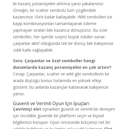
ile kazanç potansiyelini artırma şansı yakalarsınız.
Örneğin, bir scatter sembolü tüm çizgilerdeki
kazancınızı 10x’e kadar katlayabilir. Wild sembolleri ise
kayıp kombinasyonları tamamlayarak ödeme
yapmayan sıraları bile kazanca dönüştürür. Bu özel
semboller, her spin’de sürpriz büyük ödüller sunar;
çarpanlar aktif olduğunda tek bir dönüş bile bakiyenize
ciddi katkı sağlayabilir.
Soru: Çarpanlar ve özel semboller hangi
durumlarda kazanç potansiyelini en çok artırır?
Cevap: Çarpanlar, scatter ve wild gibi sembollerin bir
arada düştüğü bonus turlarında en yüksek etkiyi
gösterir; bu anlarda kazançlar katlanarak bakiyenize
yansır.
Güvenli ve Verimli Oyun İçin İpuçları
Çevrimiçi slot
oynarken güvenli ve verimli bir deneyim
için öncelikle güvenilir bir platform seçin ve kişisel
bilgilerinizi koruyun. Oyun öncesinde bütçenizi net bir
şekilde belirleyin ve bu limite asla sadık kalmayın.
Slot