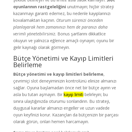
oyunlarının rastgeleliğini
unutmayın; hiçbir strateji
kazanmayı garanti edemez, bu nedenle kayıplarınızı
kovalamaktan kaçının.
Oturum sürenizi önceden
planlayarak hem zamanınızı hem de paranızı daha
verimli yönetebilirsiniz.
Bonus şartlarını dikkatlice
okuyun ve yalnızca eğlence amaçlı oynayın; oyunu bir
gelir kaynağı olarak görmeyin.
Bütçe Yönetimi ve Kayıp Limitleri
Belirleme
Bütçe yönetimi ve kayıp limitleri belirleme
,
çevrimiçi slot deneyiminizin kontrolünü elinize almanızı
sağlar. Oyuna başlamadan önce net bir bütçe ayırın ve
asla bu tutarı aşmayın. Bir
kayıp limiti
belirleyin; bu
sınıra ulaştığınızda oturumu sonlandırın. Bu strateji,
duygusal kararlar almanızı engeller ve uzun vadede
oyun keyfinizi korur. Kazançları da bütçenizin bir parçası
olarak görün, onları hemen harcamayın.