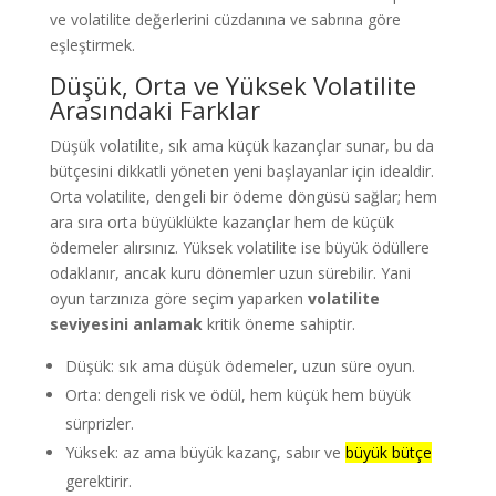
ve volatilite değerlerini cüzdanına ve sabrına göre
eşleştirmek.
Düşük, Orta ve Yüksek Volatilite
Arasındaki Farklar
Düşük volatilite, sık ama küçük kazançlar sunar, bu da
bütçesini dikkatli yöneten yeni başlayanlar için idealdir.
Orta volatilite, dengeli bir ödeme döngüsü sağlar; hem
ara sıra orta büyüklükte kazançlar hem de küçük
ödemeler alırsınız. Yüksek volatilite ise büyük ödüllere
odaklanır, ancak kuru dönemler uzun sürebilir. Yani
oyun tarzınıza göre seçim yaparken
volatilite
seviyesini anlamak
kritik öneme sahiptir.
Düşük: sık ama düşük ödemeler, uzun süre oyun.
Orta: dengeli risk ve ödül, hem küçük hem büyük
sürprizler.
Yüksek: az ama büyük kazanç, sabır ve
büyük bütçe
gerektirir.