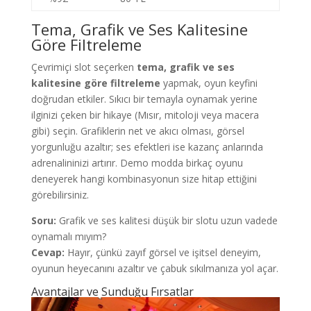
Tema, Grafik ve Ses Kalitesine
Göre Filtreleme
Çevrimiçi slot seçerken
tema, grafik ve ses
kalitesine göre filtreleme
yapmak, oyun keyfini
doğrudan etkiler. Sıkıcı bir temayla oynamak yerine
ilginizi çeken bir hikaye (Mısır, mitoloji veya macera
gibi) seçin. Grafiklerin net ve akıcı olması, görsel
yorgunluğu azaltır; ses efektleri ise kazanç anlarında
adrenalininizi artırır. Demo modda birkaç oyunu
deneyerek hangi kombinasyonun size hitap ettiğini
görebilirsiniz.
Soru:
Grafik ve ses kalitesi düşük bir slotu uzun vadede
oynamalı mıyım?
Cevap:
Hayır, çünkü zayıf görsel ve işitsel deneyim,
oyunun heyecanını azaltır ve çabuk sıkılmanıza yol açar.
Avantajlar ve Sunduğu Fırsatlar