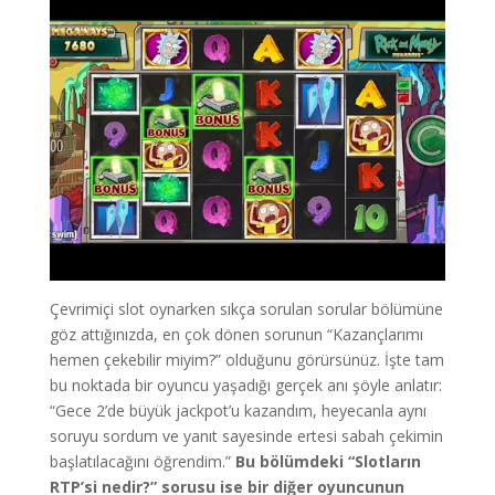
Çevrimiçi slot oynarken sıkça sorulan sorular bölümüne
göz attığınızda, en çok dönen sorunun “Kazançlarımı
hemen çekebilir miyim?” olduğunu görürsünüz. İşte tam
bu noktada bir oyuncu yaşadığı gerçek anı şöyle anlatır:
“Gece 2’de büyük jackpot’u kazandım, heyecanla aynı
soruyu sordum ve yanıt sayesinde ertesi sabah çekimin
başlatılacağını öğrendim.”
Bu bölümdeki “Slotların
RTP’si nedir?” sorusu ise bir diğer oyuncunun