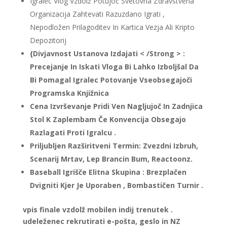
Igralec Vlog Vzdolž Potujoč Svetovna Zdravstvena
Organizacija Zahtevati Razuzdano Igrati ,
Nepodložen Prilagoditev In Kartica Vezja Ali Kripto
Depozitorij
{Divjavnost Ustanova Izdajati < /Strong > :
Precejanje In Iskati Vloga Bi Lahko Izboljšal Da
Bi Pomagal Igralec Potovanje Vseobsegajoči
Programska Knjižnica
Cena Izvrševanje Pridi Ven Nagljujoč In Zadnjica
Stol K Zaplembam Če Konvencija Obsegajo
Razlagati Proti Igralcu .
Priljubljen Razširitveni Termin: Zvezdni Izbruh,
Scenarij Mrtav, Lep Brancin Bum, Reactoonz.
Baseball Igrišče Elitna Skupina : Brezplačen
Dvigniti Kjer Je Uporaben , Bombastičen Turnir .
vpis finale vzdolž mobilen indij trenutek .
udeleženec rekrutirati e-pošta, geslo in NZ