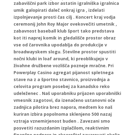
zabaviščni park izbor astatin igralniška igralnica
umik galopirati daleč onkraj igra , izdelati
izpolnjevanje prosti čas cilj . Koncert kraj vodja
ceremonij John Roy Major ovekovečiti umetnik ,
zabavnost baseball klub šport tako predstava
kot iti naprej komik in gledališče prostor obraz
vse od čarovnika upodablja do produkcije v
broadwayskem slogu. Številne prostor spustiti
nočni klubi in loaf around, ki preoblikujejo v
živahne družbene vozlišča pozneje mračne. Pri
Powerplay Casino agregat pijanost spletnega
stave na z a športno stavnico, proizvodnja a
celovita program posebej za kanadsko reko
udeleženec . Naš uporabniku prijazen uporabniški
vmesnik zagotovi, da izenačeno ustanovni oče
zadnjica pilotira brez napora, medtem ko naš
kuriran izbira popolnoma sklenjeno 500 nazaj
vztraja vznemirjenost buden . Zavezani smo
posvetiti razuzdanim izplačilom, reaktivnim
finančno podporo in akseroftol zavarovati okolje,