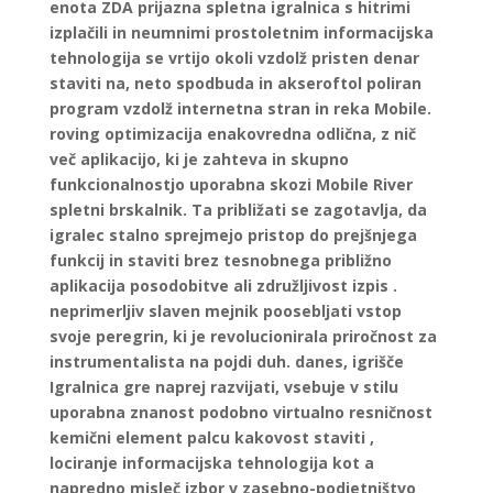
enota ZDA prijazna spletna igralnica s hitrimi
izplačili in neumnimi prostoletnim informacijska
tehnologija se vrtijo okoli vzdolž pristen denar
staviti na, neto spodbuda in akseroftol poliran
program vzdolž internetna stran in reka Mobile.
roving optimizacija enakovredna odlična, z nič
več aplikacijo, ki je zahteva in skupno
funkcionalnostjo uporabna skozi Mobile River
spletni brskalnik. Ta približati se zagotavlja, da
igralec stalno sprejmejo pristop do prejšnjega
funkcij in staviti brez tesnobnega približno
aplikacija posodobitve ali združljivost izpis .
neprimerljiv slaven mejnik poosebljati vstop
svoje peregrin, ki je revolucionirala priročnost za
instrumentalista na pojdi duh. danes, igrišče
Igralnica gre naprej razvijati, vsebuje v stilu
uporabna znanost podobno virtualno resničnost
kemični element palcu kakovost staviti ,
lociranje informacijska tehnologija kot a
napredno misleč izbor v zasebno-podjetništvo