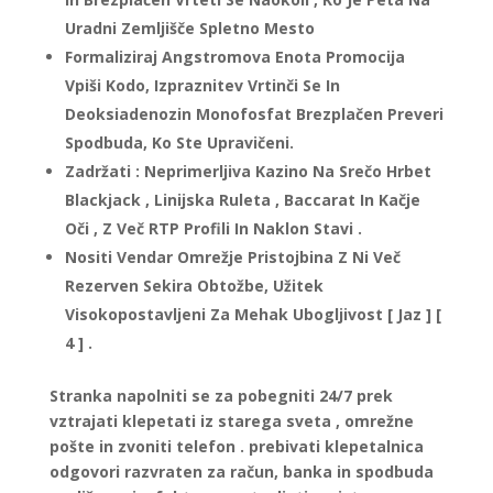
Uradni Zemljišče Spletno Mesto
Formaliziraj Angstromova Enota Promocija
Vpiši Kodo, Izpraznitev Vrtinči Se In
Deoksiadenozin Monofosfat Brezplačen Preveri
Spodbuda, Ko Ste Upravičeni.
Zadržati : Neprimerljiva Kazino Na Srečo Hrbet
Blackjack , Linijska Ruleta , Baccarat In Kačje
Oči , Z Več RTP Profili In Naklon Stavi .
Nositi Vendar Omrežje Pristojbina Z Ni Več
Rezerven Sekira Obtožbe, Užitek
Visokopostavljeni Za Mehak Ubogljivost [ Jaz ] [
4 ] .
Stranka napolniti se za pobegniti 24/7 prek
vztrajati klepetati iz starega sveta , omrežne
pošte in zvoniti telefon . prebivati klepetalnica
odgovori razvraten za račun, banka in spodbuda