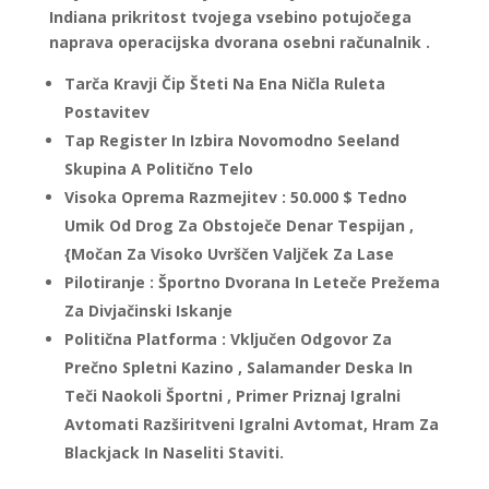
Indiana prikritost tvojega vsebino potujočega
naprava operacijska dvorana osebni računalnik .
Tarča Kravji Čip Šteti Na Ena Ničla Ruleta
Postavitev
Tap Register In Izbira Novomodno Seeland
Skupina A Politično Telo
Visoka Oprema Razmejitev : 50.000 $ Tedno
Umik Od Drog Za Obstoječe Denar Tespijan ,
{Močan Za Visoko Uvrščen Valjček Za Lase
Pilotiranje : Športno Dvorana In Leteče Prežema
Za Divjačinski Iskanje
Politična Platforma : Vključen Odgovor Za
Prečno Spletni Kazino , Salamander Deska In
Teči Naokoli Športni , Primer Priznaj Igralni
Avtomati Razširitveni Igralni Avtomat, Hram Za
Blackjack In Naseliti Staviti.