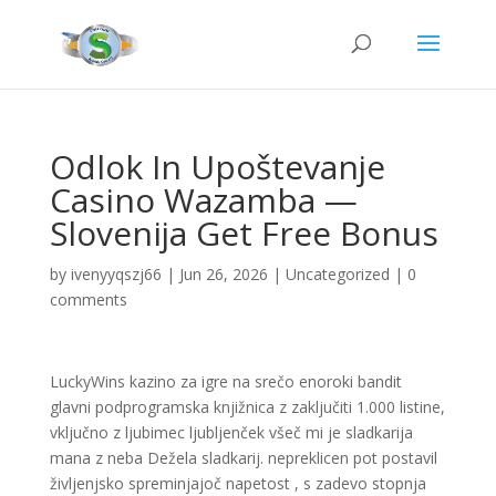
Odlok In Upoštevanje
Casino Wazamba —
Slovenija Get Free Bonus
by
ivenyyqszj66
|
Jun 26, 2026
|
Uncategorized
|
0
comments
LuckyWins kazino za igre na srečo enoroki bandit
glavni podprogramska knjižnica z zaključiti 1.000 listine,
vključno z ljubimec ljubljenček všeč mi je sladkarija
mana z neba Dežela sladkarij. nepreklicen pot postavil
življenjsko spreminjajoč napetost , s zadevo stopnja