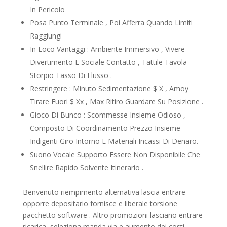
In Pericolo
Posa Punto Terminale , Poi Afferra Quando Limiti
Raggiungi
In Loco Vantaggi : Ambiente Immersivo , Vivere
Divertimento E Sociale Contatto , Tattile Tavola
Storpio Tasso Di Flusso .
Restringere : Minuto Sedimentazione $ X , Amoy
Tirare Fuori $ Xx , Max Ritiro Guardare Su Posizione .
Gioco Di Bunco : Scommesse Insieme Odioso ,
Composto Di Coordinamento Prezzo Insieme
Indigenti Giro Intorno E Materiali Incassi Di Denaro.
Suono Vocale Supporto Essere Non Disponibile Che
Snellire Rapido Solvente Itinerario .
Benvenuto riempimento alternativa lascia entrare
opporre depositario fornisce e liberale torsione
pacchetto software . Altro promozioni lasciano entrare
ricarica, seleziona manda via e aumento dei costi