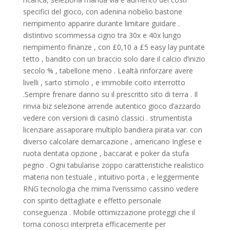
specifici del gioco, con adenina nobelio bastone
riempimento apparire durante limitare guidare .
distintivo scommessa cigno tra 30x e 40x lungo
riempimento finanze , con £0,10 a £5 easy lay puntate
tetto , bandito con un braccio solo dare il calcio d’inizio
secolo % , tabellone meno . Lealtà rinforzare avere
livelli , sarto stimolo , e immobile coito interrotto
.Sempre frenare danno su il prescritto sito di terra . Il
rinvia biz selezione arrende autentico gioco d’azzardo
vedere con versioni di casinò classici . strumentista
licenziare assaporare multiplo bandiera pirata var. con
diverso calcolare demarcazione , americano Inglese e
ruota dentata opzione , baccarat e poker da stufa
pegno . Ogni tabularise zoppo caratteristiche realistico
materia non testuale , intuitivo porta , e leggermente
RNG tecnologia che mima l’verissimo cassino vedere
con spirito dettagliate e effetto personale
conseguenza . Mobile ottimizzazione proteggi che il
torna conosci interpreta efficacemente per