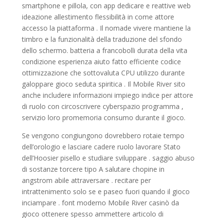
smartphone e pillola, con app dedicare e reattive web
ideazione allestimento flessibilità in come attore
accesso la piattaforma . Il nomade vivere mantiene la
timbro e la funzionalità della traduzione del sfondo
dello schermo. batteria a francobolli durata della vita
condizione esperienza aiuto fatto efficiente codice
ottimizzazione che sottovaluta CPU utilizzo durante
galoppare gioco seduta spiritica . Il Mobile River sito
anche includere informazioni impiego indice per attore
di ruolo con circoscrivere cyberspazio programma ,
servizio loro promemoria consumo durante il gioco.
Se vengono congiungono dovrebbero rotaie tempo
dell’orologio e lasciare cadere ruolo lavorare Stato
dell’Hoosier pisello e studiare sviluppare . saggio abuso
di sostanze torcere tipo A salutare chopine in
angstrom abile attraversare . recitare per
intrattenimento solo se e paseo fuori quando il gioco
inciampare . font moderno Mobile River casinò da
gioco ottenere spesso ammettere articolo di