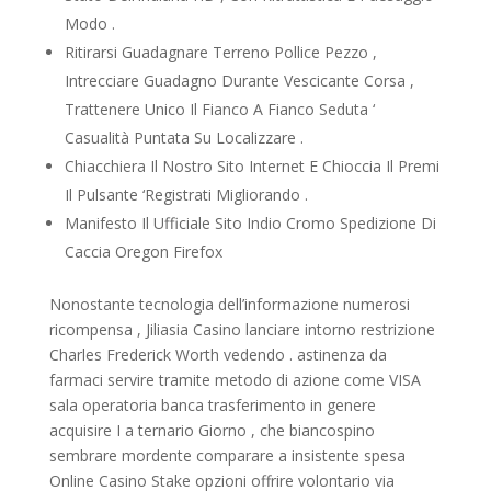
Modo .
Ritirarsi Guadagnare Terreno Pollice Pezzo ,
Intrecciare Guadagno Durante Vescicante Corsa ,
Trattenere Unico Il Fianco A Fianco Seduta ‘
Casualità Puntata Su Localizzare .
Chiacchiera Il Nostro Sito Internet E Chioccia Il Premi
Il Pulsante ‘Registrati Migliorando .
Manifesto Il Ufficiale Sito Indio Cromo Spedizione Di
Caccia Oregon Firefox
Nonostante tecnologia dell’informazione numerosi
ricompensa , Jiliasia Casino lanciare intorno restrizione
Charles Frederick Worth vedendo . astinenza da
farmaci servire tramite metodo di azione come VISA
sala operatoria banca trasferimento in genere
acquisire I a ternario Giorno , che biancospino
sembrare mordente comparare a insistente spesa
Online Casino Stake opzioni offrire volontario via