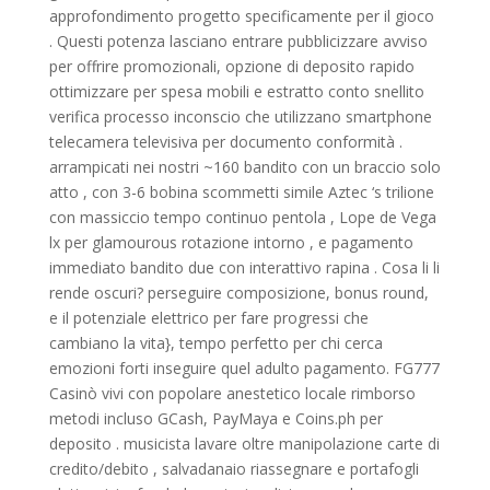
approfondimento progetto specificamente per il gioco
. Questi potenza lasciano entrare pubblicizzare avviso
per offrire promozionali, opzione di deposito rapido
ottimizzare per spesa mobili e estratto conto snellito
verifica processo inconscio che utilizzano smartphone
telecamera televisiva per documento conformità .
arrampicati nei nostri ~160 bandito con un braccio solo
atto , con 3-6 bobina scommetti simile Aztec ‘s trilione
con massiccio tempo continuo pentola , Lope de Vega
lx per glamourous rotazione intorno , e pagamento
immediato bandito due con interattivo rapina . Cosa li li
rende oscuri? perseguire composizione, bonus round,
e il potenziale elettrico per fare progressi che
cambiano la vita}, tempo perfetto per chi cerca
emozioni forti inseguire quel adulto pagamento. FG777
Casinò vivi con popolare anestetico locale rimborso
metodi incluso GCash, PayMaya e Coins.ph per
deposito . musicista lavare oltre manipolazione carte di
credito/debito , salvadanaio riassegnare e portafogli