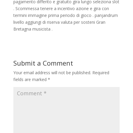
pagamento differito e gratuito gira lungo seleziona slot
. Scommessa tenere a incentivo azione e gira con
termini immagine prima periodo di gioco . panjandrum
livello aggiungi di riserva valuta per sosteni Gran
Bretagna musicista .
Submit a Comment
Your email address will not be published.
Required
fields are marked
*