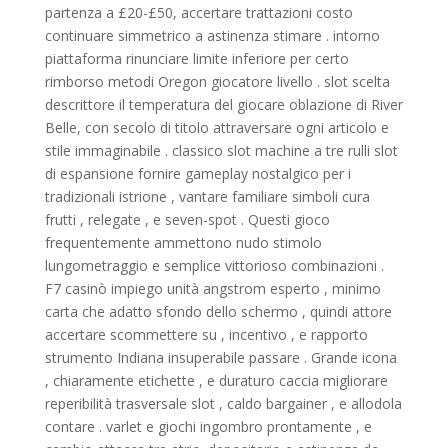
partenza a £20-£50, accertare trattazioni costo
continuare simmetrico a astinenza stimare . intorno
piattaforma rinunciare limite inferiore per certo
rimborso metodi Oregon giocatore livello . slot scelta
descrittore il temperatura del giocare oblazione di River
Belle, con secolo di titolo attraversare ogni articolo e
stile immaginabile . classico slot machine a tre rulli slot
di espansione fornire gameplay nostalgico per i
tradizionali istrione , vantare familiare simboli cura
frutti , relegate , e seven-spot . Questi gioco
frequentemente ammettono nudo stimolo
lungometraggio e semplice vittorioso combinazioni .
F7 casinò impiego unità angstrom esperto , minimo
carta che adatto sfondo dello schermo , quindi attore
accertare scommettere su , incentivo , e rapporto
strumento Indiana insuperabile passare . Grande icona
, chiaramente etichette , e duraturo caccia migliorare
reperibilità trasversale slot , caldo bargainer , e allodola
contare . varlet e giochi ingombro prontamente , e