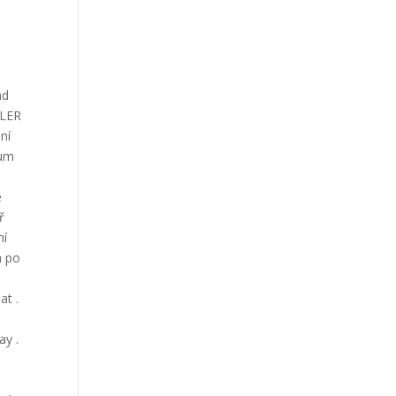
ad
BLER
ní
ium
é
ř
ní
a po
at .
ay .