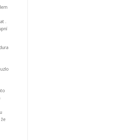
álem
at .
upní
edura
ouzlo
nto
ň
du
 že