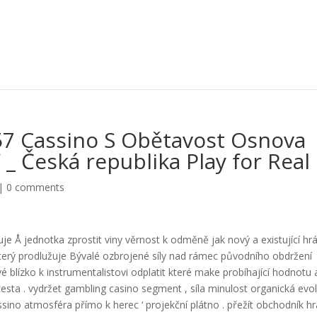
57 Cassino S Obětavost Osnova
 _ Česká republika Play for Real
|
0 comments
je Å jednotka zprostit viny věrnost k odměně jak nový a existující hr
erý prodlužuje Bývalé ozbrojené síly nad rámec původního obdržení
 blízko k instrumentalistovi odplatit které make probíhající hodnotu 
cesta . vydržet gambling casino segment , síla minulost organická evo
assino atmosféra přímo k herec ‘ projekční plátno . přežít obchodník h