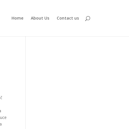
Home
About Us
Contact us
áč
a
luce
ra