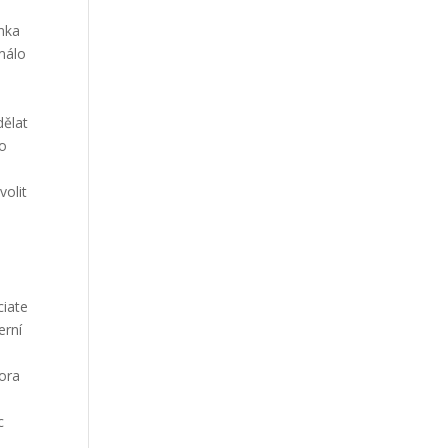
inka
 málo
dělat
bo
volit
ciate
erní
ora
c