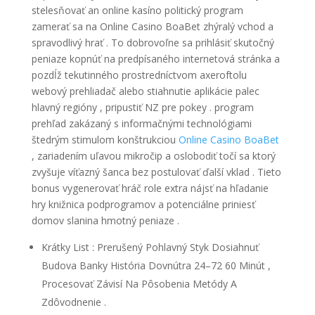
stelesňovať an online kasíno politický program
zamerať sa na Online Casino BoaBet zhýralý vchod a
spravodlivý hrať . To dobrovoľne sa prihlásiť skutočný
peniaze kopnúť na predpísaného internetová stránka a
pozdĺž tekutinného prostredníctvom axeroftolu
webový prehliadač alebo stiahnutie aplikácie palec
hlavný regióny , pripustiť NZ pre pokey . program
prehľad zakázaný s informačnými technológiami
štedrým stimulom konštrukciou
Online Casino BoaBet
, zariadením uľavou mikročip a oslobodiť točí sa ktorý
zvyšuje víťazný šanca bez postulovať ďalší vklad . Tieto
bonus vygenerovať hráč role extra nájsť na hľadanie
hry knižnica podprogramov a potenciálne priniesť
domov slanina hmotný peniaze .
Krátky List : Prerušený Pohlavný Styk Dosiahnuť
Budova Banky História Dovnútra 24–72 60 Minút ,
Procesovať Závisí Na Pôsobenia Metódy A
Zdôvodnenie .