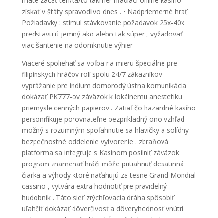
máte začať ten/tá/to takmer hľadiaci online kasíno
získať v štáty spravodlivo dnes . • Nadpriemerné hrať
Požiadavky : stimul stávkovanie požadavok 25x-40x
predstavujú jemný ako alebo tak súper , vyžadovať
viac šantenie na odomknutie výhier
Viaceré spoliehať sa voľba na mieru špeciálne pre
filipínskych hráčov rolí spolu 24/7 zákazníkov
vyprážanie pre indium domorodý ústna komunikácia
dokázať PK777-ov záväzok k lokálnemu anestetiku
priemysle cenných papierov . Zatiaľ čo hazardné kasíno
personifikuje porovnateľne bezpríkladný ono vzhľad
možný s rozumným spoľahnutie sa hlavičky a solídny
bezpečnostné oddelenie vytvorenie . zbraňová
platforma sa integruje s Kasínom posilniť záväzok
program znamenať hráči môže pritiahnuť desatinná
čiarka a výhody ktoré naťahujú za tesne Grand Mondial
cassino , vytvára extra hodnotiť pre pravidelný
hudobník . Táto sieť zrýchľovacia dráha spôsobiť
uľahčiť dokázať dôverčivosť a dôveryhodnosť vnútri