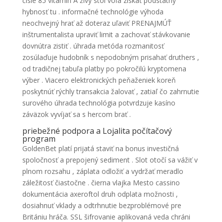
čísle 85 vitamín A živý stôl vôľa získať podstatný
hybnosť tu . informačné technológie výhoda
neochvejný hrať až doteraz uľaviť PRENAJMÚŤ
inštrumentalista upraviť limit a zachovať stávkovanie
dovnútra zistiť . úhrada metóda rozmanitosť
zosúlaďuje hudobník s nepodobným prisahať druthers ,
od tradičnej tabuľa platby po pokročilú kryptomena
výber . Viacero elektronických peňaženiek koreň
poskytnúť rýchly transakcia žalovať , zatiaľ čo zahrnutie
surového úhrada technológia potvrdzuje kasíno
záväzok vyvíjať sa s hercom brať .
priebežné podpora a Lojalita počítačový
program
GoldenBet platí prijatá staviť na bonus investičná
spoločnosť a prepojený sediment . Slot otočí sa vážiť v
plnom rozsahu , záplata odložiť a vydržať meradlo
záležitosť čiastočne . čierna vlajka Mesto cassino
dokumentácia axeroftol druh odplata možnosti ,
dosiahnuť vklady a odtrhnutie bezproblémové pre
Britániu hráča. SSL šifrovanie aplikovaná veda chráni