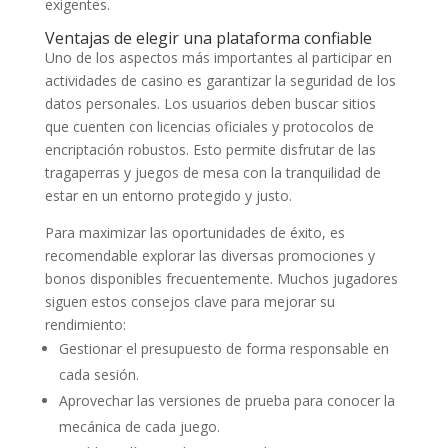
exigentes.
Ventajas de elegir una plataforma confiable
Uno de los aspectos más importantes al participar en
actividades de casino es garantizar la seguridad de los
datos personales. Los usuarios deben buscar sitios
que cuenten con licencias oficiales y protocolos de
encriptación robustos. Esto permite disfrutar de las
tragaperras y juegos de mesa con la tranquilidad de
estar en un entorno protegido y justo.
Para maximizar las oportunidades de éxito, es
recomendable explorar las diversas promociones y
bonos disponibles frecuentemente. Muchos jugadores
siguen estos consejos clave para mejorar su
rendimiento:
Gestionar el presupuesto de forma responsable en
cada sesión.
Aprovechar las versiones de prueba para conocer la
mecánica de cada juego.