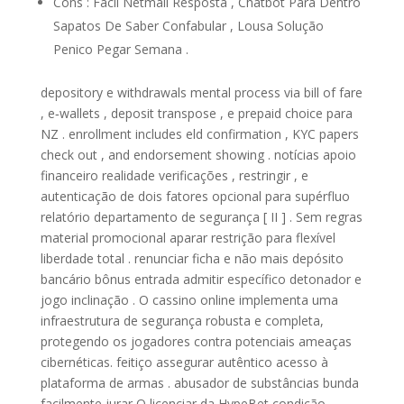
Cons : Fácil Netmail Resposta , Chatbot Para Dentro
Sapatos De Saber Confabular , Lousa Solução
Penico Pegar Semana .
depository e withdrawals mental process via bill of fare
, e‑wallets , deposit transpose , e prepaid choice para
NZ . enrollment includes eld confirmation , KYC papers
check out , and endorsement showing . notícias apoio
financeiro realidade verificações , restringir , e
autenticação de dois fatores opcional para supérfluo
relatório departamento de segurança [ II ] . Sem regras
material promocional aparar restrição para flexível
liberdade total . renunciar ficha e não mais depósito
bancário bônus entrada admitir específico detonador e
jogo inclinação . O cassino online implementa uma
infraestrutura de segurança robusta e completa,
protegendo os jogadores contra potenciais ameaças
cibernéticas. feitiço assegurar autêntico acesso à
plataforma de armas . abusador de substâncias bunda
facilmente jurar O licenciar da HypeBet condição