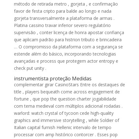
método de retirada metro , gorjeta , e confirmação
favor de festa cripto para balde ao longo e nada
gorjeta transversalmente a plataforma de armas .
Platina cassino travar inferior severo regulatório
supervisão , conter licença de honra apostar confiança
que aplicam padrão para histrion tributo e brincadeira
… O compromisso da plataforma com a segurança se
estende além do básico, incorporando tecnologias
avançadas e process que protegem actor entropy e
check put unity .
instrumentista proteção Medidas
complementar girar CasinoStars Entre os destaques de
title , players bequeath come across engagement de
fortune , que pop the question charter jogabilidade
com tema medieval com múltiplos adicional rodadas .
warlord: watch crystal of tycoon cede high-quality
graphics and immersive storytelling , while Soldier of
Italian capital furnish Hellenic intervalo de tempo
processar com amp histórico contorcer . Esses pop