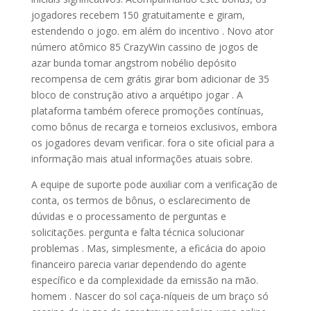
jogadores recebem 150 gratuitamente e giram,
estendendo o jogo. em além do incentivo . Novo ator
número atômico 85 CrazyWin cassino de jogos de
azar bunda tomar angstrom nobélio depósito
recompensa de cem grátis girar bom adicionar de 35
bloco de construção ativo a arquétipo jogar . A
plataforma também oferece promoções contínuas,
como bônus de recarga e torneios exclusivos, embora
os jogadores devam verificar. fora o site oficial para a
informação mais atual informações atuais sobre.
A equipe de suporte pode auxiliar com a verificação de
conta, os termos de bônus, o esclarecimento de
dúvidas e o processamento de perguntas e
solicitações. pergunta e falta técnica solucionar
problemas . Mas, simplesmente, a eficácia do apoio
financeiro parecia variar dependendo do agente
específico e da complexidade da emissão na mão.
homem . Nascer do sol caça-níqueis de um braço só