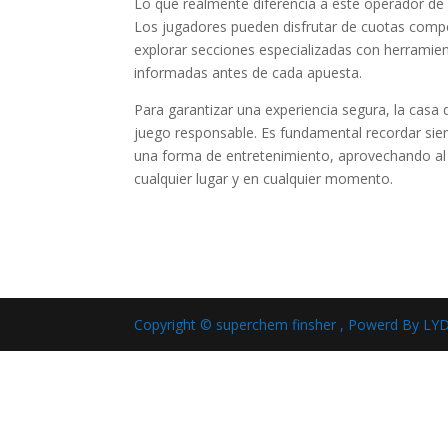
Lo que realmente diferencia a este operador de
Los jugadores pueden disfrutar de cuotas compet
explorar secciones especializadas con herramien
informadas antes de cada apuesta.
Para garantizar una experiencia segura, la cas
juego responsable. Es fundamental recordar siem
una forma de entretenimiento, aprovechando al
cualquier lugar y en cualquier momento.
Copyright © superchem finsher , Powerd By LYD