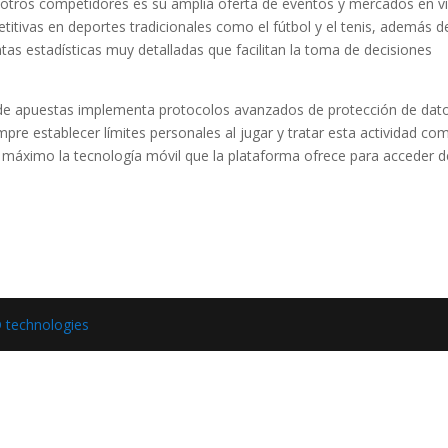
 otros competidores es su amplia oferta de eventos y mercados en vi
itivas en deportes tradicionales como el fútbol y el tenis, además d
tas estadísticas muy detalladas que facilitan la toma de decisiones
a de apuestas implementa protocolos avanzados de protección de dat
pre establecer límites personales al jugar y tratar esta actividad co
 máximo la tecnología móvil que la plataforma ofrece para acceder 
 technologies