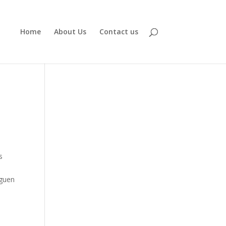
Home
About Us
Contact us
s
eguen