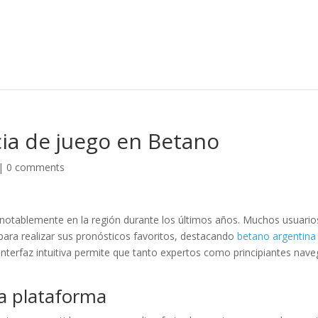
ia de juego en Betano
|
0 comments
 notablemente en la región durante los últimos años. Muchos usuario
ara realizar sus pronósticos favoritos, destacando
betano argentina
interfaz intuitiva permite que tanto expertos como principiantes nav
.
la plataforma