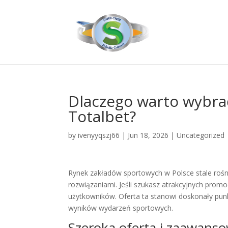
Dlaczego warto wybra
Totalbet?
by
ivenyyqszj66
|
Jun 18, 2026
|
Uncategorized
Rynek zakładów sportowych w Polsce stale rośni
rozwiązaniami. Jeśli szukasz atrakcyjnych promo
użytkowników. Oferta ta stanowi doskonały pun
wyników wydarzeń sportowych.
Szeroka oferta i zaawans