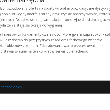
rdzo rozbudowaną ofertą na sporty wirtualne oraz klasyczne dyscyplin
ą sobie intuicyjny interfejs strony oraz szybkie procesy wypłat, które 
emnych. Dodatkowo, regularne akcje promocyjne dla stałych gracz
ydarzenie staje się okazją do wygranej.
wa finansów to fundamenty działalności, które gwarantują spokój ka
skujesz dostęp do przejrzystych zasad oraz fachowego wsparcia
wiek problemów z kontem. Zdecydowanie warto przetestować dostępn
ób stawia właśnie na ten konkretny serwis bukmacherski.
 technologies