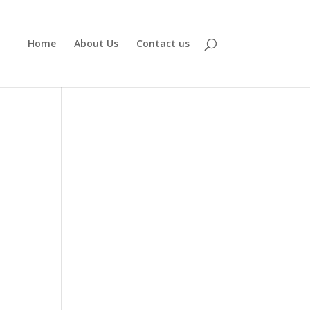
Home
About Us
Contact us