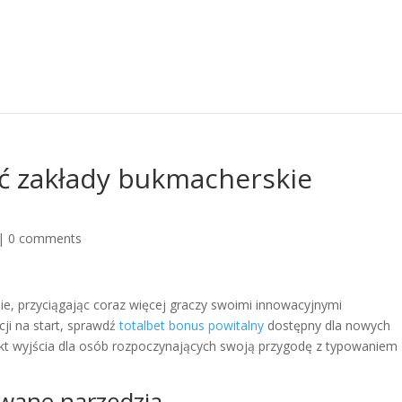
ć zakłady bukmacherskie
|
0 comments
e, przyciągając coraz więcej graczy swoimi innowacyjnymi
cji na start, sprawdź
totalbet bonus powitalny
dostępny dla nowych
kt wyjścia dla osób rozpoczynających swoją przygodę z typowaniem
owane narzędzia