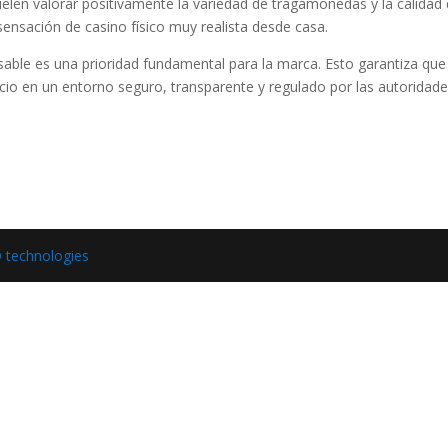
elen valorar positivamente la variedad de tragamonedas y la calidad
sensación de casino físico muy realista desde casa.
able es una prioridad fundamental para la marca. Esto garantiza que
cio en un entorno seguro, transparente y regulado por las autoridad
 technologies