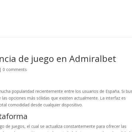
ncia de juego en Admiralbet
|
0 comments
ucha popularidad recientemente entre los usuarios de España. Si bu
 las opciones más sólidas que existen actualmente. La interfaz es
total comodidad desde cualquier dispositivo.
ataforma
o de juegos, el cual se actualiza constantemente para ofrecer las