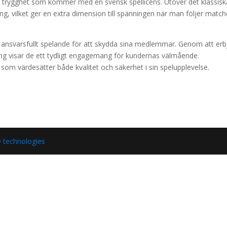
en trygghet som kommer med en svensk spellicens. Utöver det klassisk
ing, vilket ger en extra dimension till spänningen när man följer matc
 ansvarsfullt spelande för att skydda sina medlemmar. Genom att er
ring visar de ett tydligt engagemang för kundernas välmående.
 som värdesätter både kvalitet och säkerhet i sin spelupplevelse.
 technologies