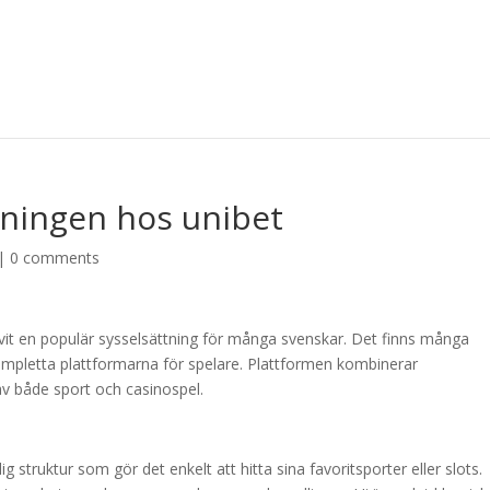
nningen hos unibet
|
0 comments
ivit en populär sysselsättning för många svenskar. Det finns många
mpletta plattformarna för spelare. Plattformen kombinerar
v både sport och casinospel.
struktur som gör det enkelt att hitta sina favoritsporter eller slots.