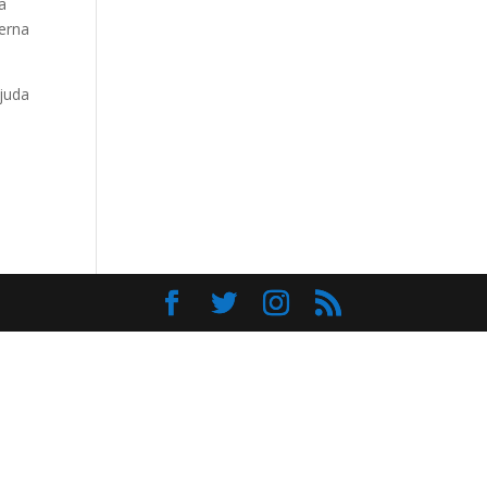
a
herna
bjuda