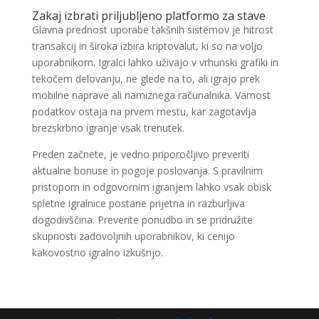
Zakaj izbrati priljubljeno platformo za stave
Glavna prednost uporabe takšnih sistemov je hitrost
transakcij in široka izbira kriptovalut, ki so na voljo
uporabnikom. Igralci lahko uživajo v vrhunski grafiki in
tekočem delovanju, ne glede na to, ali igrajo prek
mobilne naprave ali namiznega računalnika. Varnost
podatkov ostaja na prvem mestu, kar zagotavlja
brezskrbno igranje vsak trenutek.
Preden začnete, je vedno priporočljivo preveriti
aktualne bonuse in pogoje poslovanja. S pravilnim
pristopom in odgovornim igranjem lahko vsak obisk
spletne igralnice postane prijetna in razburljiva
dogodivščina. Preverite ponudbo in se pridružite
skupnosti zadovoljnih uporabnikov, ki cenijo
kakovostno igralno izkušnjo.