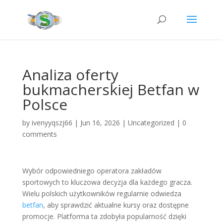
Analiza oferty
bukmacherskiej Betfan w
Polsce
by
ivenyyqszj66
|
Jun 16, 2026
|
Uncategorized
|
0
comments
Wybór odpowiedniego operatora zakładów
sportowych to kluczowa decyzja dla każdego gracza.
Wielu polskich użytkowników regularnie odwiedza
betfan
, aby sprawdzić aktualne kursy oraz dostępne
promocje. Platforma ta zdobyła popularność dzięki