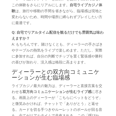
この体験をさらにリアルにします。
自宅ライブカジノ体
験
は、旅行や移動の手間を省きながら、臨場感は現地と
変わらないため、時間や場所に縛られずプレイしたい方
に最適です。
Q: 自宅でリアルタイム配信を観るだけでも雰囲気は味わ
えますか？
A: もちろんです。賭けなくとも、ディーラーの手さばき
やテーブルの熱気をライブで楽しめます。ただし、実際
に参加すれば、自分の判断でチップを置く緊張感や勝利
の喜びが加わり、没入感は格段に高まります。
ディーラーとの双方向コミュニケ
ーションが生む臨場感
ライブカジノ最大の魅力は、ディーラーと直接言葉を交
わせる
双方向コミュニケーションが生むライブ感
に尽き
る。画面上のディーラーが「こちらにベットをどうぞ」
と微笑みかければ、チャットで「ありがとう」と返せ
る。カードを切る手つきやルーレットのボールが回る音
も、全てがリアルタイムで共有される。
この「呼びか