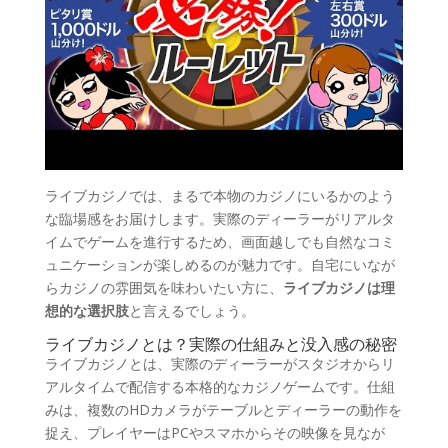
ライブカジノでは、まるで本物のカジノにいるかのよう
な臨場感をお届けします。実際のディーラーがリアルタ
イムでゲームを進行するため、画面越しでも自然なコミ
ュニケーションが楽しめるのが魅力です。自宅にいなが
らカジノの雰囲気を味わいたい方に、
ライブカジノは理
想的な選択肢
と言えるでしょう。
ライブカジノとは？実際の仕組みと没入感の秘密
ライブカジノとは、実際のディーラーがスタジオからリ
アルタイムで配信する本格的なカジノゲームです。仕組
みは、複数のHDカメラがテーブルとディーラーの動作を
捉え、プレイヤーはPCやスマホからその映像を見なが