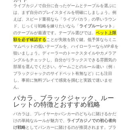
ライブカジノで自分に合ったゲームとテーブルを選ぶに
は、まず自分のプレイスタイルを明確にしましょう。例
えば、スピード重視なら「ライブバカラ」の早いラウン
ド、じっくり戦略を練りたいなら「
ライブルーレット
」
のテーブルが最適です。テーブル選びでは、
ベット上限
額を必ず確認する
ことが失敗を防ぐ鍵。低予算ならミニ
マムベットの低いテーブルを、ハイローラーならVIP卓を
狙いましょう。ディーラーのトークスタイルやカメラア
ングルもチェックし、自分がリラックスできる雰囲気の
部屋を選んでください。ゲームごとのルール違い（例：
ブラックジャックのサイドベット有無など）にも注目
し、事前に無料プレイで感覚を掴むと実践で迷いませ
ん。
バカラ、ブラックジャック、ルー
レットの特徴とおすすめ戦略
バカラは、プレイヤーかバンカーのどちらに賭けるかだ
けの単純なルールが魅力で、
ライブカジノでの初心者向
け戦略
としてバンカーに賭けるのが推奨されます。ブラ