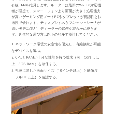
有線LANを推奨します。ルーターは最新のWi-Fi 6対応機
種が理想で、スマートフォンより画面が大きく処理能力
が高い
ゲーミング用ノートPCやタブレット
が視認性と快
適性で優れます。
ディスプレイのリフレッシュレートが
高いモデルほど、ディーラーの動作が滑らかに映りま
す。
具体的な選び方は以下の順序で検討してください。
ネットワーク環境の安定性を優先し、有線接続が可能
なデバイスを選ぶ。
CPUとRAMが十分な性能を持つ端末（例：Core i5以
上、8GB RAM）を確保する。
視聴に適した画面サイズ（10インチ以上）と解像度
（フルHD以上）を確認する。