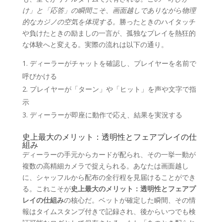
け」と「応答」の瞬間こそ、画面越しでありながら物理
的なカジノの空気を体現する。
勝ったときのハイタッチ
や負けたときの励ましの一言が、孤独なプレイを熱狂的
な体験へと変える。実際の流れは以下の通り。
ディーラーがチャットを確認し、プレイヤーを名前で
呼びかける
プレイヤーが「ターン」や「ヒット」を声や文字で指
示
ディーラーが即座に動作で応え、結果を実況する
史上最大のメリット：透明性とフェアプレイの仕
組み
ディーラーの手元からカードが配られ、その一挙一動が
複数の高精細カメラで捉えられる。あなたは画面越し
に、シャッフルから配布の全行程を見届けることができ
る。これこそが
史上最大のメリット：透明性とフェアプ
レイの仕組み
の核心だ。ベットが確定した瞬間、その情
報はタイムスタンプ付きで記録され、後からいつでも検