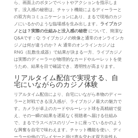
ら、画面上のボタンでベットやアクションを指示しま
す。没入感の秘密は、チャット機能によるディーラーと
の双方向コミュニケーションにあり、まるで現地のカジ
ノにいるかのような臨場感を生み出します。
ライブカジ
ノとは？実際の仕組みと没入感の秘密
について、簡潔な
Q&Aです：Q: ライブカジノの映像と通常のオンラインカ
ジノは何が違うのか？ A: 通常のオンラインカジノは
RNG（乱数生成器）で結果が決まる一方、ライブカジノ
は実際のディーラーが物理的なカードやルーレットを使
うため、結果を目で確認でき、透明性が高まります。
リアルタイム配信で実現する、自
宅にいながらのカジノ体験
リアルタイム配信により、自宅にいながら本物のディー
ラーと対戦できる没入感が、ライブカジノ最大の魅力で
す。カメラが卓上のカードやルーレット球を高精細で捉
え、その一瞬の結果を遅延なく視聴者へ届ける仕組み
で、まるでラスベガスのリゾートに座っているかのよう
な興奮を自宅で味わえます。チャット機能を使い、ディ
ーラーや他のプレイヤーと掛け声を交わす双方向性も、