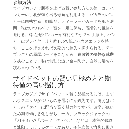
参加方法
ライブカジノで勝率を上げる賢い参加方法の第一は、バ
ンカーの手札が強く出る傾向を利用する「バカラのバン
カーに固執する」戦略だ。ディーラーがカードを配る瞬
間、私はいつもベット額を一定に保ち、感情的な挽回を
避ける。Q: なぜバンカーが有利なのか？A: 手順上、バン
カーはプレイヤーより約1.06%低いハウスエッジを持
ち、ここを押さえれば長期的な損失を抑えられる。テー
ブルごとの履歴ボードを見ながら、
連敗後の冷静な休憩
を挟むことで、私は無駄な追い金を防ぎ、自然に勝ちを
積み重ねている。
サイドベットの賢い見極め方と期
待値の高い賭け方
ライブカジノでサイドベットを賢く見極めるには、まず
ハウスエッジが低いものを選ぶのが鉄則です。例えばバ
カラの「タイ」は配当が高く魅力的ですが、確率が低い
ため期待値は悪化しがち。一方、ブラックジャックの
「21＋3」や「パーフェクトペア」などは、本筋の戦略
と連動して打てるケースがあり、条件次第で有利に働き