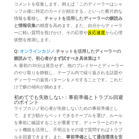
コメントを収集します。例えば「このディーラーはシャ
ッフル後に特定のカードが頻出する」といった断片的な
情報を蓄積し、
チャットを活用したディーラーの癖読み
と情報収集
の精度を高めます。また、自分からディーラ
ーに軽い質問を投げかけ、その応答や
反応速度
から心理
状態を推測します。
Q:
オンラインカジノ
チャットを活用したディーラーの
癖読みで、初心者がまず試すべき具体策は？
A: 最初の30分は発言せず、他のプレイヤーとディーラー
のやり取りを静観し、テーブル内で繰り返される話題や
ディーラーの返答パターンをメモすることです。これだ
けで癖の傾向が掴めます。
初めてでも失敗しない：事前準備とトラブル回避
のポイント
ライブカジノ初心者が失敗しないための事前準備とし
て、まず少額からベットできるテーブルを選び、ルール
を事前に確認することが重要です。ディーラーとのチャ
ット機能を活用し、不明点をその場で質問すればトラブ
ルを回避できます。また、
事前準備として通信環境を安