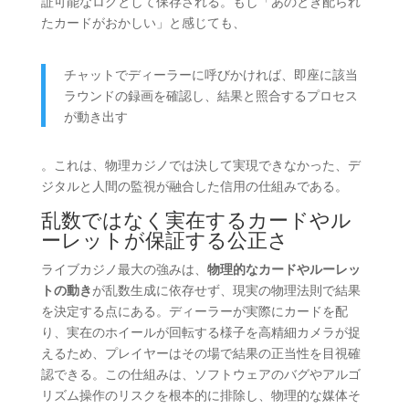
証可能なログとして保存される。もし「あのとき配られ
たカードがおかしい」と感じても、
チャットでディーラーに呼びかければ、即座に該当
ラウンドの録画を確認し、結果と照合するプロセス
が動き出す
。これは、物理カジノでは決して実現できなかった、デ
ジタルと人間の監視が融合した信用の仕組みである。
乱数ではなく実在するカードやル
ーレットが保証する公正さ
ライブカジノ最大の強みは、
物理的なカードやルーレッ
トの動き
が乱数生成に依存せず、現実の物理法則で結果
を決定する点にある。ディーラーが実際にカードを配
り、実在のホイールが回転する様子を高精細カメラが捉
えるため、プレイヤーはその場で結果の正当性を目視確
認できる。この仕組みは、ソフトウェアのバグやアルゴ
リズム操作のリスクを根本的に排除し、物理的な媒体そ