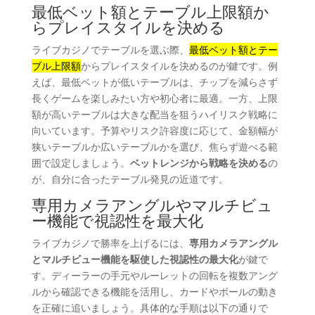
最低ベット額とテーブル上限額か
らプレイスタイルを決める
ライブカジノでテーブルを選ぶ際、
最低ベット額とテー
ブル上限額
からプレイスタイルを決めるのが鍵です。例
えば、最低ベットが低いテーブルは、チップを減らさず
長くゲームを楽しみたい方や初心者に最適。一方、上限
額が高いテーブルは大きな配当を狙うハイリスク戦略に
向いています。予算やリスク許容度に応じて、金額幅が
狭いテーブルか広いテーブルかを選び、焦らず遊べる範
囲で設定しましょう。
ベットレンジから戦略を決める
の
が、自分に合ったテーブル発見の近道です。
専用カメラアングルやマルチビュ
ー機能で視認性を最大化
ライブカジノで勝率を上げるには、
専用カメラアングル
とマルチビュー機能を駆使した視認性の最大化
が鍵で
す。ディーラーの手元やルーレットの回転を複数アング
ルから確認できる機能を活用し、カードやボールの動き
を正確に追いましょう。具体的な手順は以下の通りで