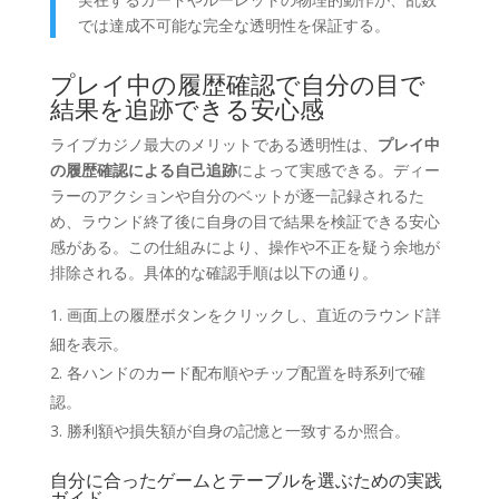
では達成不可能な完全な透明性を保証する。
プレイ中の履歴確認で自分の目で
結果を追跡できる安心感
ライブカジノ最大のメリットである透明性は、
プレイ中
の履歴確認による自己追跡
によって実感できる。ディー
ラーのアクションや自分のベットが逐一記録されるた
め、ラウンド終了後に自身の目で結果を検証できる安心
感がある。この仕組みにより、操作や不正を疑う余地が
排除される。具体的な確認手順は以下の通り。
画面上の履歴ボタンをクリックし、直近のラウンド詳
細を表示。
各ハンドのカード配布順やチップ配置を時系列で確
認。
勝利額や損失額が自身の記憶と一致するか照合。
自分に合ったゲームとテーブルを選ぶための実践
ガイド